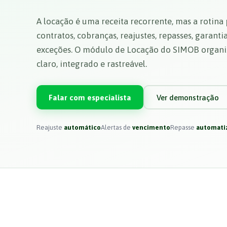
A locação é uma receita recorrente, mas a rotina 
contratos, cobranças, reajustes, repasses, garanti
exceções. O módulo de Locação do SIMOB organi
claro, integrado e rastreável.
Falar com especialista
Ver demonstração
Reajuste
automático
Alertas de
vencimento
Repasse
automati