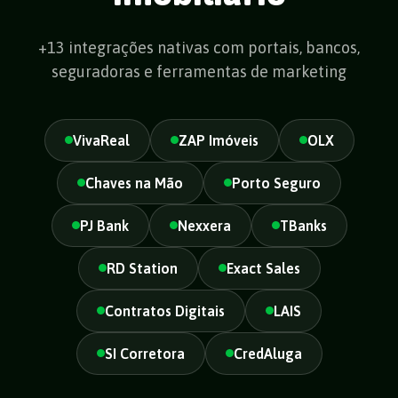
+13 integrações nativas com portais, bancos,
seguradoras e ferramentas de marketing
VivaReal
ZAP Imóveis
OLX
Chaves na Mão
Porto Seguro
PJ Bank
Nexxera
TBanks
RD Station
Exact Sales
Contratos Digitais
LAIS
SI Corretora
CredAluga