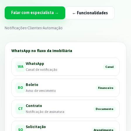
Falar com especialista →
← Funcionalidades
Notificações
•
Clientes
•
Automação
WhatsApp no fluxo da imobiliária
WhatsApp
WA
Canal
Canal de notificação
Boleto
BO
Financeiro
Aviso de vencimento
Contrato
CT
Documento
Notificação de assinatura
Solicitação
SO
Atendimento