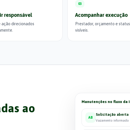
03
ir responsável
Acompanhar execução
e ação direcionados
Prestador, orçamento e status
amente.
visíveis.
Manutenções no fluxo da i
adas ao
Solicitação aberta
AB
Vazamento informado p