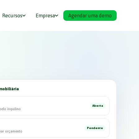
Recursos
Empresa
Agendar uma demo
mobiliária
Aberta
elo inquilino
Pendente
ovar orçamento