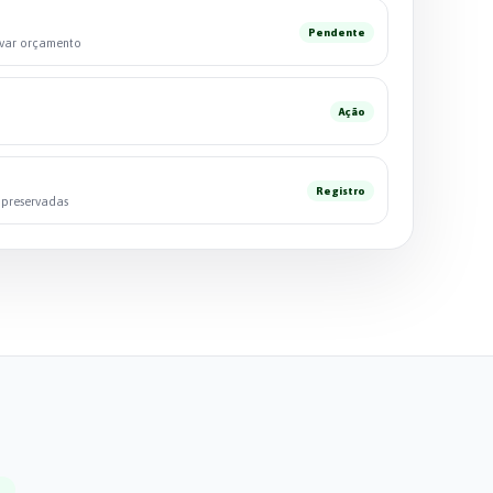
Pendente
ovar orçamento
Ação
Registro
s preservadas
O