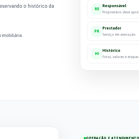
eservando o histórico da
Responsável
RE
Proprietário deve apr
Prestador
PR
Serviço em execução
 imobiliária.
Histórico
HI
Fotos, valores e etapa
OPERAÇÃO E ATENDIMENT