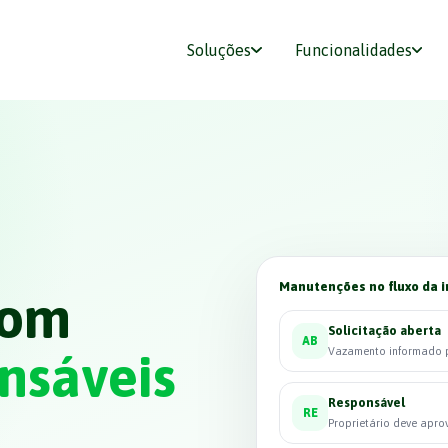
Soluções
Funcionalidades
Manutenções no fluxo da i
com
Solicitação aberta
AB
Vazamento informado p
onsáveis
Responsável
RE
Proprietário deve apr