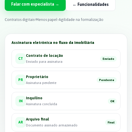
Falar com especialista →
← Funcionalidades
Contratos digitais
•
Menos papel
•
Agilidade na formalização
Assinatura eletrônica no fluxo da imobiliária
Contrato de locação
CT
Enviado
Enviado para assinatura
Proprietário
PR
Pendente
Assinatura pendente
Inquilino
IN
OK
Assinatura concluída
Arquivo final
AR
Final
Documento assinado armazenado